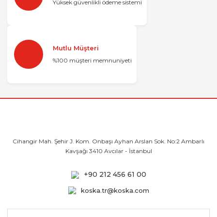
Yüksek güvenlikli ödeme sistemi
Mutlu Müşteri
%100 müşteri memnuniyeti
Cihangir Mah. Şehir J. Kom. Onbaşı Ayhan
Arslan Sok. No:2 Ambarlı
Kavşağı 3410
Avcılar - İstanbul
+90 212 456 61 00
koska.tr@koska.com