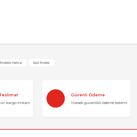
konularda yetersiz gördüğünüz noktaları öneri formunu kullanarak tarafımı
fındıklı helva
bol fındık
Bu ürüne ilk yorumu siz yapın!
Yorum Yaz
 Teslimat
Güvenli Ödeme
gün kargo imkanı
Yüksek güvenlikli ödeme sistemi