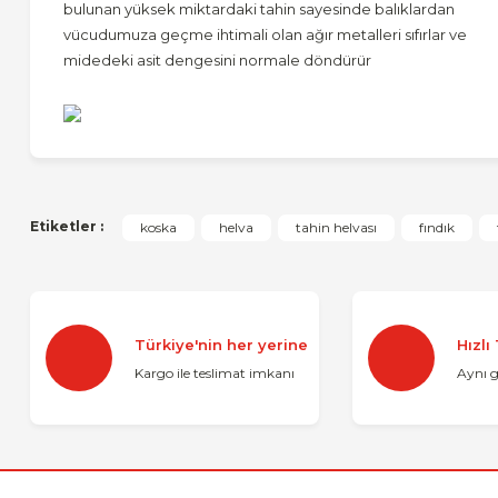
bulunan yüksek miktardaki tahin sayesinde balıklardan
vücudumuza geçme ihtimali olan ağır metalleri sıfırlar ve
midedeki asit dengesini normale döndürür
Bu ürünün fiyat bilgisi, resim, ürün açıklamalarında ve diğer 
Etiketler :
koska
helva
tahin helvası
fındık
Görüş ve önerileriniz için teşekkür ederiz.
Ürün resmi kalitesiz, bozuk veya görüntülenemiyor.
Ürün açıklamasında eksik bilgiler bulunuyor.
Türkiye'nin her yerine
Hızlı
Ürün bilgilerinde hatalar bulunuyor.
Kargo ile teslimat imkanı
Aynı 
Ürün fiyatı diğer sitelerden daha pahalı.
Bu ürüne benzer farklı alternatifler olmalı.