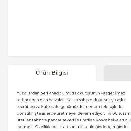
Ürün Bilgisi
Yüzyıllardan beri Anadolu mutfak kültürünün vazgeçilmez
tatlılarından olan helvaları, Koska sahip olduğu yüz yılı aşkın
tecrübesi ve kalitesi ile günümüzde modern teknojilerle
donatılmış tesislerde üretmeye devam ediyor. %100 susam
üretilen tahin ve pancar şekeri ile üretilen Koska helvaları gl
içermez. Özellikle balıktan sonra tüketildiğinde, içeriğinde