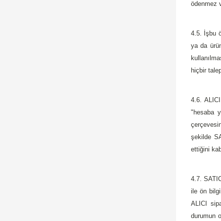
ödenmez ve
4.5. İşbu 
ya da ürün
kullanılma
hiçbir tal
4.6. ALIC
"hesaba ya
çerçevesin
şekilde 
ettiğini ka
4.7. SATIC
ile ön bil
ALICI sipa
durumun or