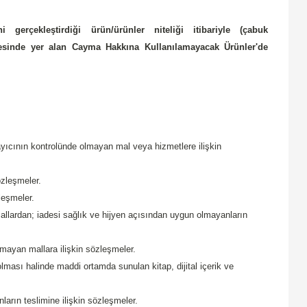
erçekleştirdiği ürün/ürünler niteliği itibariyle (çabuk
desinde yer alan Cayma Hakkına Kullanılamayacak Ürünler'de
ayıcının kontrolünde olmayan mal veya hizmetlere ilişkin
özleşmeler.
leşmeler.
allardan; iadesi sağlık ve hijyen açısından uygun olmayanların
mayan mallara ilişkin sözleşmeler.
lması halinde maddi ortamda sunulan kitap, dijital içerik ve
ların teslimine ilişkin sözleşmeler.