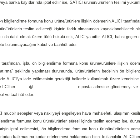
ya banka kayıtlarında iptal edilir ise, SATICI ürünün/ürünlerin teslimi yüküml
ön bilgilendirme formuna konu ürüne/ürünlere ilişkin ödemenin ALICI tarafından
ün/ürünlerin teslim edileceği kişinin farklı olmasından kaynaklanabilecek ola
sı da dahil olmak üzere türlü hukuki risk, ALICI'ya aittir. ALICI, bahsi geçe
epte bulunmayacağını kabul ve taahhüt eder.
I tarafından, işbu ön bilgilendirme formuna konu ürüne/ürünlere ilişkin öd
tırma" şeklinde yapılması durumunda, ürün/ürünlerin bedelinin ön bilgilen
de ALICI'ya iade edilmesinin gerektiği hallerde kullanılmak üzere kendisin
SATICI'nın ………@………………………….. e-posta adresine göndermeyi ve SATI
bul ve taahhüt eder.
I mücbir sebepler veya nakliyeyi engelleyen hava muhalefeti, ulaşımın kesil
gilendirme formuna konu ürünü/ürünleri süresi içinde teslim edemez ise, duru
rişin iptal edilmesini, ön bilgilendirme formuna konu ürünün/ürünlerin varsa
tadan kalkmasına kadar ertelenmesi haklarından birini kullanabilir. ALICI'nın 