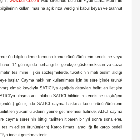
iğini,
www.koska.com
web sitesinde bulunan Aydınlatma Metni ile
 bilgilerinin kullanılmasına açık rıza verdiğini kabul beyan ve taahhüt
üzere ön bilgilendirme formuna konu ürünün/ürünlerin kendisine veya
itibaren 14 gün içinde herhangi bir gerekçe göstermeksizin ve cezai
lın teslimine ilişkin sözleşmelerde, tüketicinin malı teslim aldığı
meye başlar. Cayma hakkının kullanılması için bu süre içinde ürünü/
lanmış olmak kaydıyla SATICI'ya aşağıda detayları belirtilen iletişim
 SATICI'ya ulaşmasını takiben SATICI bildirimin kendisine ulaştığına
 14 (ondört) gün içinde SATICI cayma hakkına konu ürünün/ürünlerin
belirtilen yükümlülüklerini yerine getirmemesi hâlinde, ALICI cayma
 cayma süresinin bittiği tarihten itibaren bir yıl sonra sona erer.
eslim edilen ürünün(lerin) Kargo firması aracılığı ile kargo bedeli
CI'ya iadesi gerekmektedir.