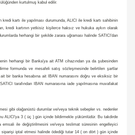
ülüğünden kurtulmuş kabul edilir.
 kredi kartı ile yapılması durumunda, ALICI ile kredi kartı sahibinin
n, kredi kartının yetkisiz kişilerce haksız ve hukuka aykırı olarak
n durumlarda herhangi bir şekilde zarara uğraması halinde SATICI'dan
emenin herhangi bir Banka'ya ait ATM cihazından ya da şubesinden
dirme formunda ve mesafeli satış sözleşmesinde belirtilen şartlar
e ait bir banka hesabına ait IBAN numarasını doğru ve eksiksiz bir
CI tarafından IBAN numarasına iade yapılmasına muvafakat
mesi gibi olağanüstü durumlar ve/veya teknik sebepler vs. nedenler
mu ALICI'ya 3 ( üç ) gün içinde bildirmekle yükümlüdür. Bu takdirde
 emsali ile değiştirilmesini ve/veya teslimat süresinin engelleyici
siparişi iptal etmesi halinde ödediği tutar 14 ( on dört ) gün içinde