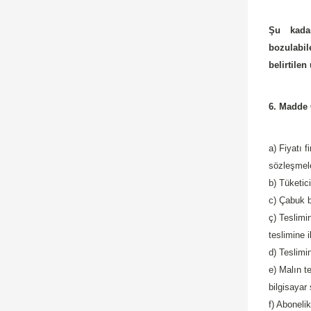
Şu kadar
bozulabil
belirtile
6. Madde 
a) Fiyatı 
sözleşmele
b) Tüketici
c) Çabuk b
ç) Teslimi
teslimine i
d) Teslimi
e) Malın t
bilgisayar
f) Aboneli