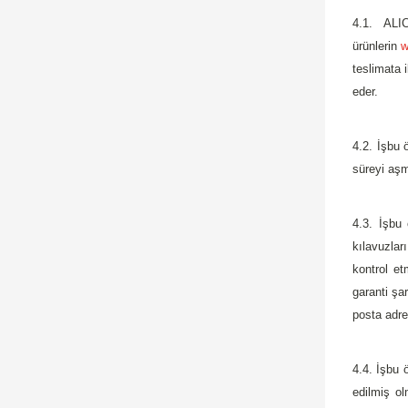
4.1. ALI
ürünlerin
w
teslimata 
eder.
4.2. İşbu 
süreyi aşm
4.3. İşbu 
kılavuzlar
kontrol et
garanti şa
posta adres
4.4. İşbu 
edilmiş ol