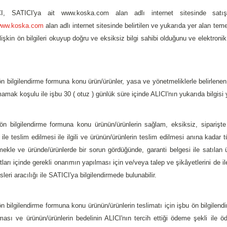
CI, SATICI'ya ait www.koska.com
alan adlı internet sitesinde sat
ww.koska.com
alan adlı internet sitesinde belirtilen ve yukarıda yer alan temel 
ilişkin ön bilgileri okuyup doğru ve eksiksiz bilgi sahibi olduğunu ve elektroni
ön bilgilendirme formuna konu ürün/ürünler, yasa ve yönetmeliklerle belirlene
amak koşulu ile işbu 30 ( otuz ) günlük süre içinde ALICI'nın yukarıda bilgisi y
ön bilgilendirme formuna konu ürünün/ürünlerin sağlam, eksiksiz, siparişte 
ı ile teslim edilmesi ile ilgili ve ürünün/ürünlerin teslim edilmesi anına kadar 
mekle ve üründe/ürünlerde bir sorun gördüğünde, garanti belgesi ile satılan
rtları içinde gerekli onarımın yapılması için ve/veya talep ve şikâyetlerini de
leri aracılığı ile SATICI'ya bilgilendirmede bulunabilir.
ön bilgilendirme formuna konu ürünün/ürünlerin teslimatı için işbu ön bilgilen
ması ve ürünün/ürünlerin bedelinin ALICI'nın tercih ettiği ödeme şekli ile ö