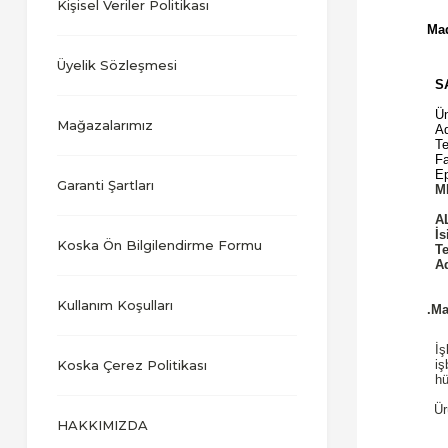
Kişisel Veriler Politikası
Mad
Üyelik Sözleşmesi
S
Ü
Mağazalarımız
A
Te
F
E
Garanti Şartları
M
A
İ
Koska Ön Bilgilendirme Formu
T
Kullanım Koşulları
.M
İş
Koska Çerez Politikası
iş
hü
Ür
HAKKIMIZDA