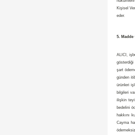
hükümlerin
Kişisel Ve
eder.
5. Madde
ALICI, işb
gösterdiği
şart ödeme
günden iti
ürünleri i
bilgileri 
ilişkin te
bedelini ö
hakkını ku
Cayma hakk
ödemeksizi