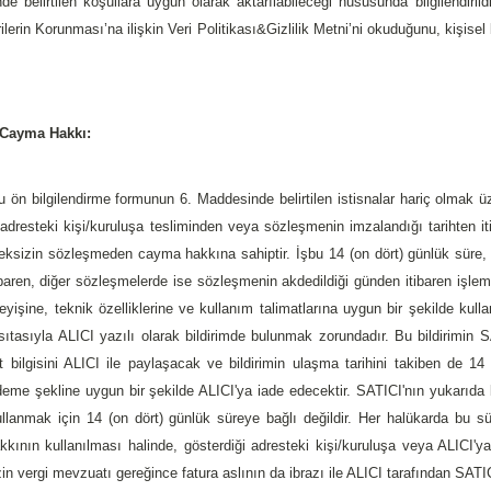
de belirtilen koşullara uygun olarak aktarılabileceği hususunda bilgilendirild
rilerin Korunması’na ilişkin Veri Politikası&Gizlilik Metni’ni okuduğunu, kişisel
 Cayma Hakkı:
u ön bilgilendirme formunun 6. Maddesinde belirtilen istisnalar hariç olmak 
 adresteki kişi/kuruluşa tesliminden veya sözleşmenin imzalandığı tarihten 
ksizin sözleşmeden cayma hakkına sahiptir. İşbu 14 (on dört) günlük süre, ma
baren, diğer sözleşmelerde ise sözleşmenin akdedildiği günden itibaren işle
şleyişine, teknik özelliklerine ve kullanım talimatlarına uygun bir şekilde kul
vasıtasıyla ALICI yazılı olarak bildirimde bulunmak zorundadır. Bu bildirimin
yit bilgisini ALICI ile paylaşacak ve bildirimin ulaşma tarihini takiben de
deme şekline uygun bir şekilde ALICI'ya iade edecektir. SATICI'nın yukarıda 
llanmak için 14 (on dört) günlük süreye bağlı değildir. Her halükarda bu süre
ının kullanılması halinde, gösterdiği adresteki kişi/kuruluşa veya ALICI'ya t
n vergi mevzuatı gereğince fatura aslının da ibrazı ile ALICI tarafından SATI