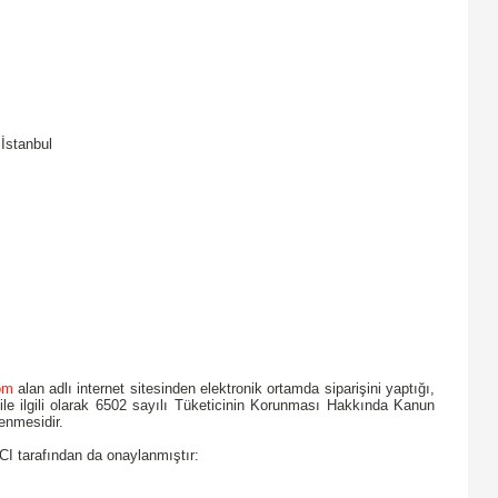
İstanbul
om
alan adlı internet sitesinden elektronik ortamda siparişini yaptığı,
mi ile ilgili olarak 6502 sayılı Tüketicinin Korunması Hakkında Kanun
lenmesidir.
LICI tarafından da onaylanmıştır: