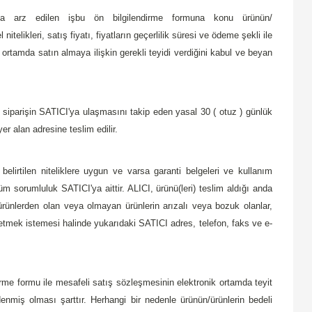
ışa arz edilen işbu ön bilgilendirme formuna konu ürünün/
nitelikleri, satış fiyatı, fiyatların geçerlilik süresi ve ödeme şekli ile
k ortamda satın almaya ilişkin gerekli teyidi verdiğini kabul ve beyan
n siparişin SATICI'ya ulaşmasını takip eden yasal 30 ( otuz ) günlük
er alan adresine teslim edilir.
belirtilen niteliklere uygun ve varsa garanti belgeleri ve kullanım
tüm sorumluluk SATICI'ya aittir. ALICI, ürünü(leri) teslim aldığı anda
 ürünlerden olan veya olmayan ürünlerin arızalı veya bozuk olanlar,
 iletmek istemesi halinde yukarıdaki SATICI adres, telefon, faks ve e-
dirme formu ile mesafeli satış sözleşmesinin elektronik ortamda teyit
denmiş olması şarttır. Herhangi bir nedenle ürünün/ürünlerin bedeli