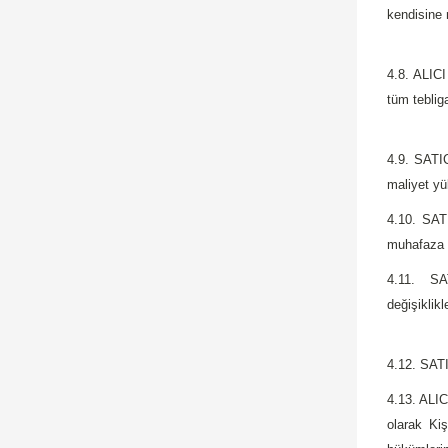
kendisine 
4.8. ALICI
tüm teblig
4.9. SATIC
maliyet y
4.10. SAT
muhafaza e
4.11. SAT
değişiklik
4.12. SATI
4.13. ALIC
olarak Ki