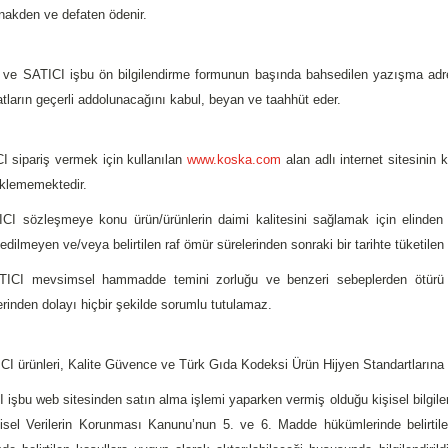
nakden ve defaten ödenir.
 ve SATICI işbu ön bilgilendirme formunun başında bahsedilen yazışma adres
atların geçerli addolunacağını kabul, beyan ve taahhüt eder.
I sipariş vermek için kullanılan
www.koska.com
alan adlı internet sitesinin ku
üklememektedir.
ICI sözleşmeye konu ürün/ürünlerin daimi kalitesini sağlamak için elinden
dilmeyen ve/veya belirtilen raf ömür sürelerinden sonraki bir tarihte tüketilen 
ICI mevsimsel hammadde temini zorluğu ve benzeri sebeplerden ötürü ürün ç
lerinden dolayı hiçbir şekilde sorumlu tutulamaz.
CI ürünleri, Kalite Güvence ve Türk Gıda Kodeksi Ürün Hijyen Standartlarına 
I işbu web sitesinden satın alma işlemi yaparken vermiş olduğu kişisel bilgiler
şisel Verilerin Korunması Kanunu’nun 5. ve 6. Madde hükümlerinde belirtil