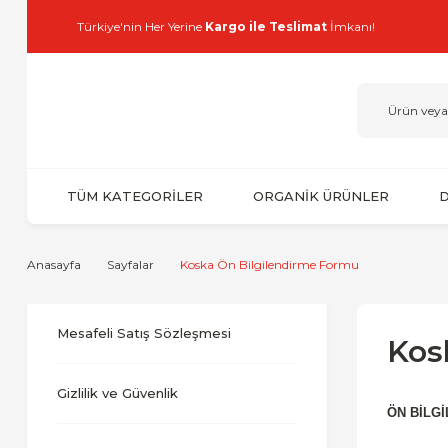
Türkiye'nin Her Yerine
Kargo ile Teslimat
İmkanı!
TÜM KATEGORİLER
ORGANİK ÜRÜNLER
D
Anasayfa
Sayfalar
Koska Ön Bilgilendirme Formu
Mesafeli Satış Sözleşmesi
Kos
Gizlilik ve Güvenlik
ÖN BİLG