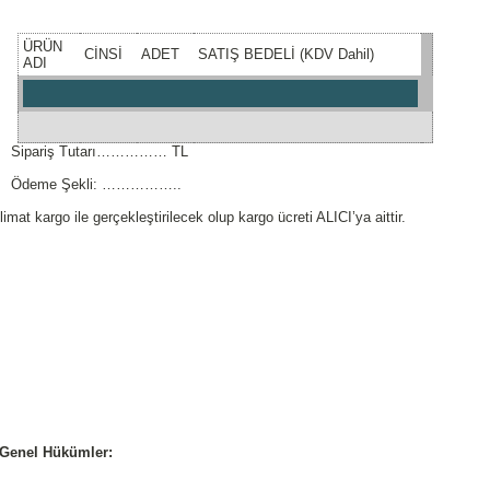
ÜRÜN
CİNSİ
ADET
SATIŞ BEDELİ (KDV Dahil)
ADI
Sipariş Tutarı…………… TL
Ödeme Şekli: ……………..
limat kargo ile gerçekleştirilecek olup kargo ücreti ALICI’ya aittir.
 Genel Hükümler: