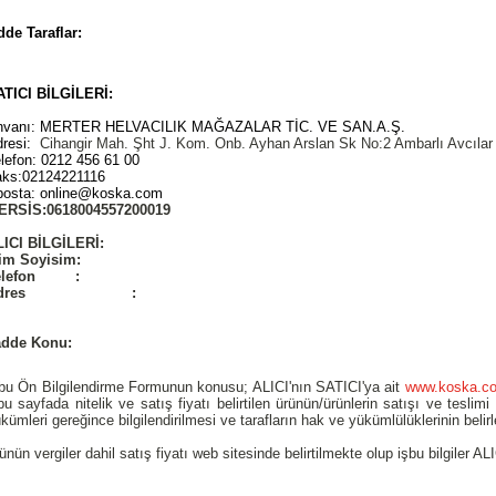
de Taraflar:
ATICI BİLGİLERİ:
nvanı: MERTER HELVACILIK MAĞAZALAR TİC. VE SAN.A.Ş.
dresi:
Cihangir Mah. Şht J. Kom. Onb. Ayhan Arslan Sk No:2 Ambarlı Avcılar 
lefon: 0212 456 61 00
aks:02124221116
posta: online@koska.com
ERSİS:0618004557200019
LICI BİLGİLERİ:
sim Soyisim:
elefon :
Adres :
adde Konu:
bu Ön Bilgilendirme Formunun konusu; ALICI'nın SATICI'ya ait
www.koska.c
bu sayfada nitelik ve satış fiyatı belirtilen ürünün/ürünlerin satışı ve tesli
kümleri gereğince bilgilendirilmesi ve tarafların hak ve yükümlülüklerinin belir
ünün vergiler dahil satış fiyatı web sitesinde belirtilmekte olup işbu bilgiler A