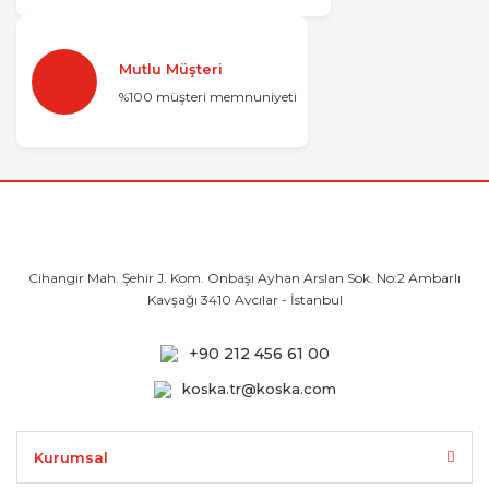
Mutlu Müşteri
%100 müşteri memnuniyeti
Cihangir Mah. Şehir J. Kom. Onbaşı Ayhan
Arslan Sok. No:2 Ambarlı
Kavşağı 3410
Avcılar - İstanbul
+90 212 456 61 00
koska.tr@koska.com
Kurumsal