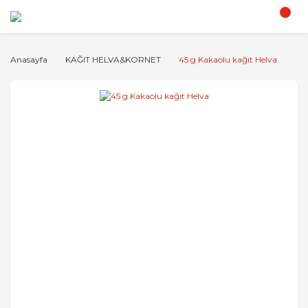
Anasayfa
KAĞIT HELVA&KORNET
45 g Kakaolu kağıt Helva