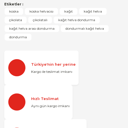
Etiketler :
koska
koska helvacısı
kağıt
kağıt helva
çikolata
çikolatalı
kağıt helva dondurma
kağıt helva arası dondurma
dondurmalı kağıt helva
dondurma
Türkiye'nin her yerine
Kargo ile teslimat imkanı
Hızlı Teslimat
Aynı gün kargo imkanı