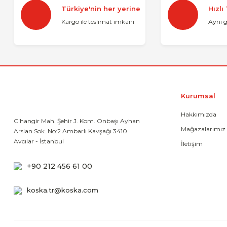
Ürün resmi kalitesiz, bozuk veya görüntülenemiyor.
Türkiye'nin her yerine
Hızlı
Ürün açıklamasında eksik bilgiler bulunuyor.
Kargo ile teslimat imkanı
Aynı 
Ürün bilgilerinde hatalar bulunuyor.
Ürün fiyatı diğer sitelerden daha pahalı.
Bu ürüne benzer farklı alternatifler olmalı.
Kurumsal
Hakkımızda
Cihangir Mah. Şehir J. Kom. Onbaşı Ayhan
Mağazalarımız
Arslan Sok. No:2 Ambarlı Kavşağı 3410
Avcılar - İstanbul
İletişim
+90 212 456 61 00
koska.tr@koska.com