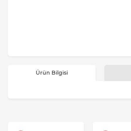
Ürün Bilgisi
Bu ürünün fiyat bilgisi, resim, ürün açıklamalarında ve diğer 
Görüş ve önerileriniz için teşekkür ederiz.