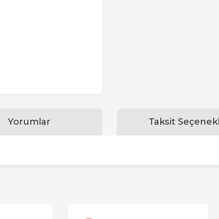
Yorumlar
Taksit Seçenekl
konularda yetersiz gördüğünüz noktaları öneri formunu kullanarak tarafımı
Bu ürüne ilk yorumu siz yapın!