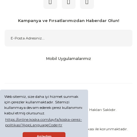
Kampanya ve Fırsatlarımızdan Haberdar Olun!
Mobil Uygulamalarımız
Web sitemiz, size daha iyi hizmet sunmak
için çerezler kullanmaktadır. Sitemizi
kullanmaya devam ederek çerez kullanımını
© Copyright 2020 - koska.com - Tüm Hakları Saklıdır.
kabul etmiş olursunuz.
https://online.koska.com/sayfa/koska-cerez-
politikasi?AppLanguageCode=tr
Kredi kartı bilgileriniz 256Bit RapidSSL Sertifikası ile korunmaktadır.
Anladım