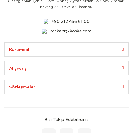
Cihangir Mah. Şehir J. Kom. Onbaşı Ayhan
Arslan Sok. No:2 Ambarlı
Kavşağı 3410
Avcılar - İstanbul
+90 212 456 61 00
koska.tr@koska.com
Kurumsal
Alışveriş
Sözleşmeler
Bizi Takip Edebilirsiniz