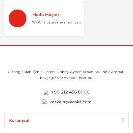
Mutlu Müşteri
%100 müşteri memnuniyeti
Cihangir Mah. Şehir J. Kom. Onbaşı Ayhan
Arslan Sok. No:2 Ambarlı
Kavşağı 3410
Avcılar - İstanbul
+90 212 456 61 00
koska.tr@koska.com
Kurumsal