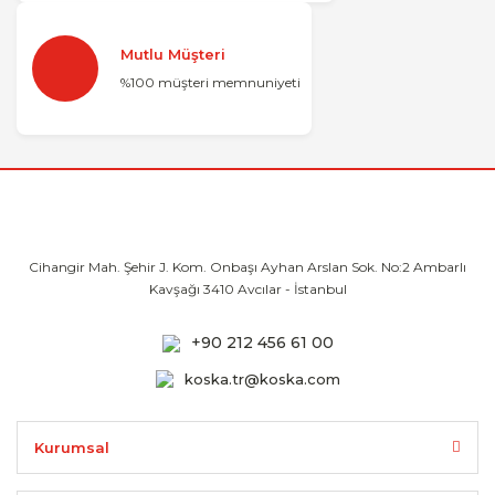
Mutlu Müşteri
%100 müşteri memnuniyeti
Cihangir Mah. Şehir J. Kom. Onbaşı Ayhan
Arslan Sok. No:2 Ambarlı
Kavşağı 3410
Avcılar - İstanbul
+90 212 456 61 00
koska.tr@koska.com
Kurumsal