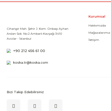
Kurumsal
Hakkımızda
Cihangir Mah. Şehir J. Kom. Onbaşı Ayhan
Mağazalarımız
Arslan Sok. No:2 Ambarlı Kavşağı 3410
Avcılar - İstanbul
İletişim
+90 212 456 61 00
koska.tr@koska.com
Bizi Takip Edebilirsiniz