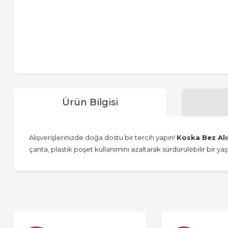
Ürün Bilgisi
Alışverişlerinizde doğa dostu bir tercih yapın!
Koska Bez Alı
çanta, plastik poşet kullanımını azaltarak sürdürülebilir bir 
Bu ürünün fiyat bilgisi, resim, ürün açıklamalarında ve diğer 
Görüş ve önerileriniz için teşekkür ederiz.