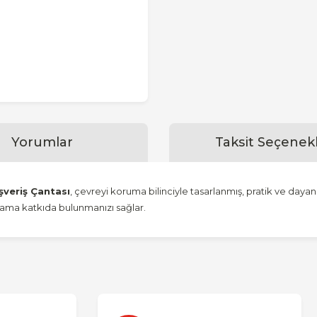
Yorumlar
Taksit Seçenekl
şveriş Çantası
, çevreyi koruma bilinciyle tasarlanmış, pratik ve dayan
yaşama katkıda bulunmanızı sağlar.
konularda yetersiz gördüğünüz noktaları öneri formunu kullanarak tarafımı
Bu ürüne ilk yorumu siz yapın!