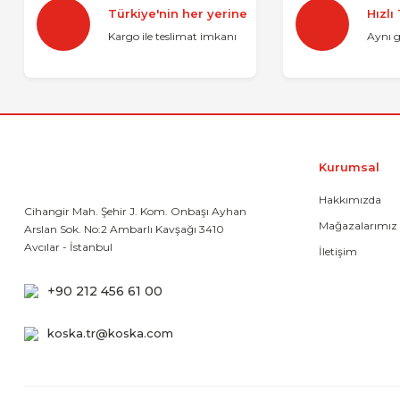
Ürün resmi kalitesiz, bozuk veya görüntülenemiyor.
Türkiye'nin her yerine
Hızlı
Ürün açıklamasında eksik bilgiler bulunuyor.
Kargo ile teslimat imkanı
Aynı 
Ürün bilgilerinde hatalar bulunuyor.
Ürün fiyatı diğer sitelerden daha pahalı.
Bu ürüne benzer farklı alternatifler olmalı.
Kurumsal
Hakkımızda
Cihangir Mah. Şehir J. Kom. Onbaşı Ayhan
Mağazalarımız
Arslan Sok. No:2 Ambarlı Kavşağı 3410
Avcılar - İstanbul
İletişim
+90 212 456 61 00
koska.tr@koska.com