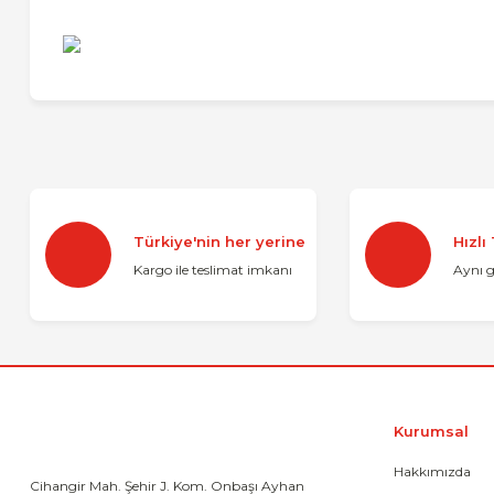
Bu ürünün fiyat bilgisi, resim, ürün açıklamalarında ve diğer 
Görüş ve önerileriniz için teşekkür ederiz.
Ürün resmi kalitesiz, bozuk veya görüntülenemiyor.
Türkiye'nin her yerine
Hızlı
Ürün açıklamasında eksik bilgiler bulunuyor.
Kargo ile teslimat imkanı
Aynı 
Ürün bilgilerinde hatalar bulunuyor.
Ürün fiyatı diğer sitelerden daha pahalı.
Bu ürüne benzer farklı alternatifler olmalı.
Kurumsal
Hakkımızda
Cihangir Mah. Şehir J. Kom. Onbaşı Ayhan