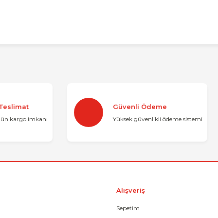
konularda yetersiz gördüğünüz noktaları öneri formunu kullanarak tarafımı
Bu ürüne ilk yorumu siz yapın!
 Teslimat
Güvenli Ödeme
Yorum Yaz
gün kargo imkanı
Yüksek güvenlikli ödeme sistemi
Alışveriş
Sepetim