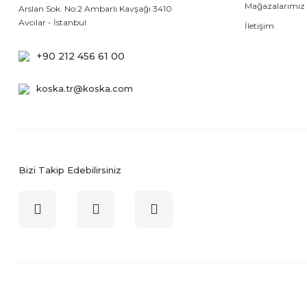
Mağazalarımız
Arslan Sok. No:2 Ambarlı Kavşağı 3410
Avcılar - İstanbul
İletişim
+90 212 456 61 00
koska.tr@koska.com
Bizi Takip Edebilirsiniz