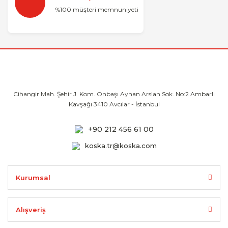
%100 müşteri memnuniyeti
Cihangir Mah. Şehir J. Kom. Onbaşı Ayhan
Arslan Sok. No:2 Ambarlı
Kavşağı 3410
Avcılar - İstanbul
+90 212 456 61 00
koska.tr@koska.com
Kurumsal
Alışveriş