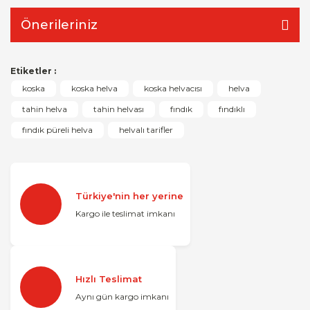
Önerileriniz
Etiketler :
koska
koska helva
koska helvacısı
helva
tahin helva
tahin helvası
fındık
fındıklı
fındık püreli helva
helvalı tarifler
Türkiye'nin her yerine
Kargo ile teslimat imkanı
Hızlı Teslimat
Aynı gün kargo imkanı