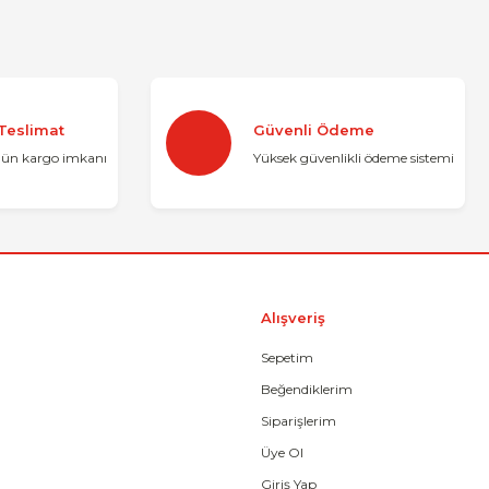
konularda yetersiz gördüğünüz noktaları öneri formunu kullanarak tarafımı
Bu ürüne ilk yorumu siz yapın!
 Teslimat
Güvenli Ödeme
Yorum Yaz
gün kargo imkanı
Yüksek güvenlikli ödeme sistemi
Alışveriş
Sepetim
Beğendiklerim
Gönder
Siparişlerim
Üye Ol
Giriş Yap