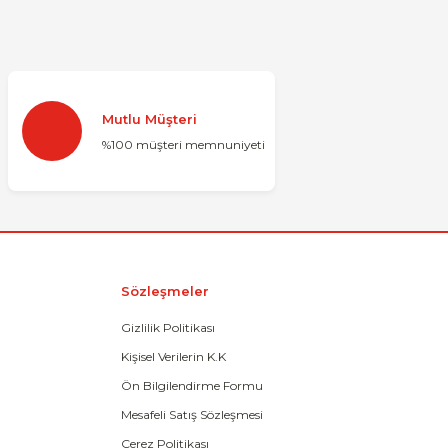
za iletebilirsiniz.
Mutlu Müşteri
%100 müşteri memnuniyeti
Sözleşmeler
Gizlilik Politikası
Kişisel Verilerin K.K
Ön Bilgilendirme Formu
Mesafeli Satış Sözleşmesi
Çerez Politikası