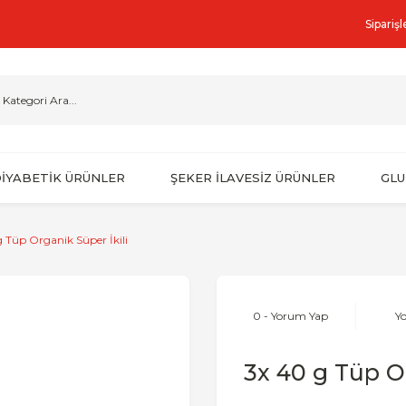
Sipariş
İYABETİK ÜRÜNLER
ŞEKER İLAVESİZ ÜRÜNLER
GLU
g Tüp Organik Süper İkili
0 - Yorum Yap
Y
3x 40 g Tüp Or