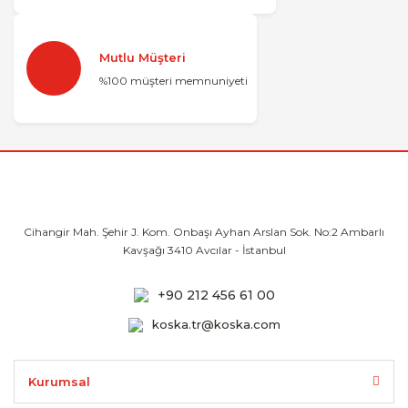
Mutlu Müşteri
%100 müşteri memnuniyeti
Cihangir Mah. Şehir J. Kom. Onbaşı Ayhan
Arslan Sok. No:2 Ambarlı
Kavşağı 3410
Avcılar - İstanbul
+90 212 456 61 00
koska.tr@koska.com
Kurumsal