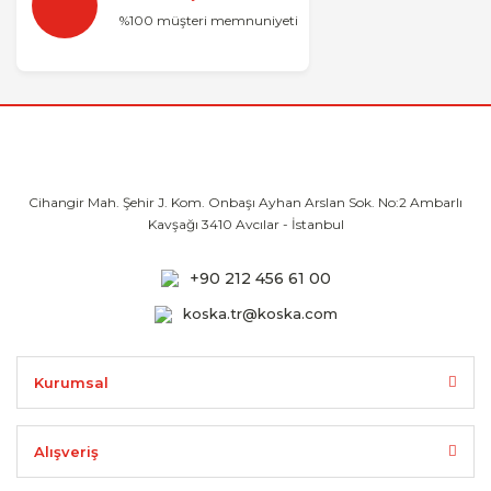
%100 müşteri memnuniyeti
Cihangir Mah. Şehir J. Kom. Onbaşı Ayhan
Arslan Sok. No:2 Ambarlı
Kavşağı 3410
Avcılar - İstanbul
+90 212 456 61 00
koska.tr@koska.com
Kurumsal
Alışveriş