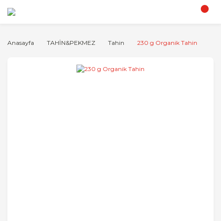
Anasayfa
TAHİN&PEKMEZ
Tahin
230 g Organik Tahin