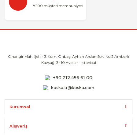
%100 müşteri memnuniyeti
Cihangir Mah. Şehir J. Kom. Onbaşı Ayhan
Arslan Sok. No:2 Ambarlı
Kavşağı 3410
Avcılar - İstanbul
+90 212 456 61 00
koska.tr@koska.com
Kurumsal
Alışveriş