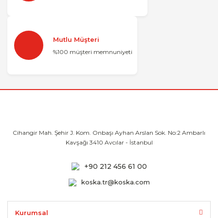
Mutlu Müşteri
%100 müşteri memnuniyeti
Cihangir Mah. Şehir J. Kom. Onbaşı Ayhan
Arslan Sok. No:2 Ambarlı
Kavşağı 3410
Avcılar - İstanbul
+90 212 456 61 00
koska.tr@koska.com
Kurumsal