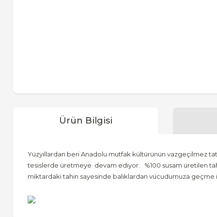
Ürün Bilgisi
Yüzyıllardan beri Anadolu mutfak kültürünün vazgeçilmez tatlı
tesislerde üretmeye devam ediyor. %100 susam üretilen tahin 
miktardaki tahin sayesinde balıklardan vücudumuza geçme iht