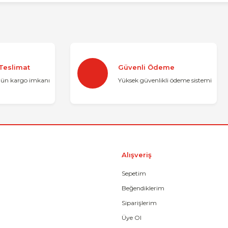
konularda yetersiz gördüğünüz noktaları öneri formunu kullanarak tarafımı
Bu ürüne ilk yorumu siz yapın!
 Teslimat
Güvenli Ödeme
Yorum Yaz
gün kargo imkanı
Yüksek güvenlikli ödeme sistemi
Alışveriş
Sepetim
Beğendiklerim
Gönder
Siparişlerim
Üye Ol