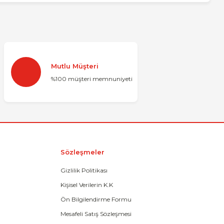
za iletebilirsiniz.
Mutlu Müşteri
%100 müşteri memnuniyeti
Sözleşmeler
Gizlilik Politikası
Kişisel Verilerin K.K
Ön Bilgilendirme Formu
Mesafeli Satış Sözleşmesi