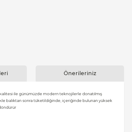
eri
Önerileriniz
e kalitesi ile günümüzde modern teknojilerle donatılmış
le balıktan sonra tüketildiğinde, içeriğinde bulunan yüksek
 döndürür