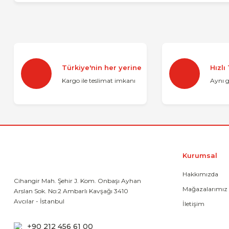
Bu ürünün fiyat bilgisi, resim, ürün açıklamalarında ve diğer 
Görüş ve önerileriniz için teşekkür ederiz.
Ürün resmi kalitesiz, bozuk veya görüntülenemiyor.
Türkiye'nin her yerine
Hızlı
Ürün açıklamasında eksik bilgiler bulunuyor.
Kargo ile teslimat imkanı
Aynı 
Ürün bilgilerinde hatalar bulunuyor.
Ürün fiyatı diğer sitelerden daha pahalı.
Bu ürüne benzer farklı alternatifler olmalı.
Kurumsal
Hakkımızda
Cihangir Mah. Şehir J. Kom. Onbaşı Ayhan
Mağazalarımız
Arslan Sok. No:2 Ambarlı Kavşağı 3410
Avcılar - İstanbul
İletişim
+90 212 456 61 00