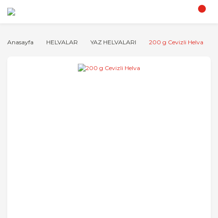
Anasayfa
HELVALAR
YAZ HELVALARI
200 g Cevizli Helva