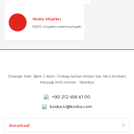
Mutlu Müşteri
%100 müşteri memnuniyeti
Cihangir Mah. Şehir J. Kom. Onbaşı Ayhan
Arslan Sok. No:2 Ambarlı
Kavşağı 3410
Avcılar - İstanbul
+90 212 456 61 00
koska.tr@koska.com
Kurumsal