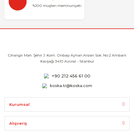
%100 müşteri memnuniyeti
Cihangir Mah. Şehir J. Kom. Onbaşı Ayhan
Arslan Sok. No:2 Ambarlı
Kavşağı 3410
Avcılar - İstanbul
+90 212 456 61 00
koska.tr@koska.com
Kurumsal
Alışveriş