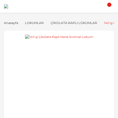
Anasayfa
LOKUMLAR
ÇİKOLATA KAPLI LOKUMLAR
140 g Çi