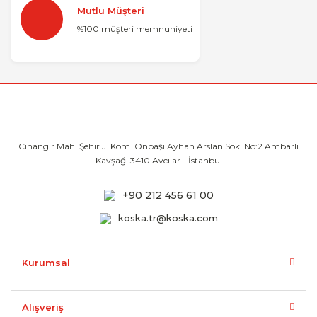
Mutlu Müşteri
%100 müşteri memnuniyeti
Cihangir Mah. Şehir J. Kom. Onbaşı Ayhan
Arslan Sok. No:2 Ambarlı
Kavşağı 3410
Avcılar - İstanbul
+90 212 456 61 00
koska.tr@koska.com
Kurumsal
Alışveriş