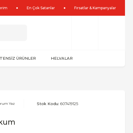
lerim
En Çok Satanlar
Fırsatlar & Kampanyalar
TENSİZ ÜRÜNLER
HELVALAR
orum Yaz
Stok Kodu:
607419125
okum