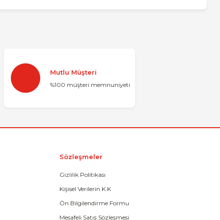
za iletebilirsiniz.
Mutlu Müşteri
%100 müşteri memnuniyeti
Sözleşmeler
Gizlilik Politikası
Kişisel Verilerin K.K
Ön Bilgilendirme Formu
Mesafeli Satış Sözleşmesi