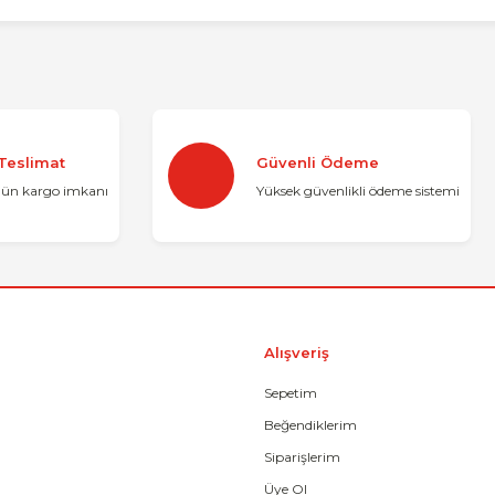
konularda yetersiz gördüğünüz noktaları öneri formunu kullanarak tarafımı
Bu ürüne ilk yorumu siz yapın!
 Teslimat
Güvenli Ödeme
Yorum Yaz
gün kargo imkanı
Yüksek güvenlikli ödeme sistemi
Alışveriş
Sepetim
Beğendiklerim
Gönder
Siparişlerim
Üye Ol