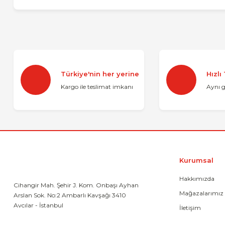
Bu ürünün fiyat bilgisi, resim, ürün açıklamalarında ve diğer 
Görüş ve önerileriniz için teşekkür ederiz.
Ürün resmi kalitesiz, bozuk veya görüntülenemiyor.
Türkiye'nin her yerine
Hızlı
Ürün açıklamasında eksik bilgiler bulunuyor.
Kargo ile teslimat imkanı
Aynı 
Ürün bilgilerinde hatalar bulunuyor.
Ürün fiyatı diğer sitelerden daha pahalı.
Bu ürüne benzer farklı alternatifler olmalı.
Kurumsal
Hakkımızda
Cihangir Mah. Şehir J. Kom. Onbaşı Ayhan
Mağazalarımız
Arslan Sok. No:2 Ambarlı Kavşağı 3410
Avcılar - İstanbul
İletişim