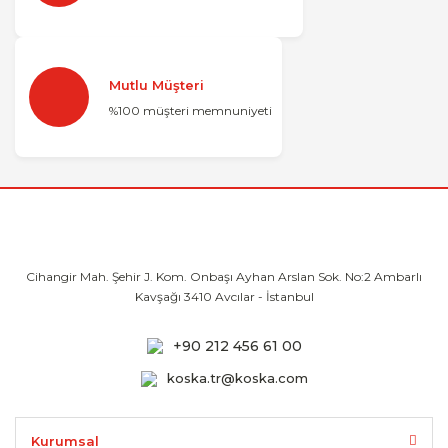
Mutlu Müşteri
%100 müşteri memnuniyeti
Cihangir Mah. Şehir J. Kom. Onbaşı Ayhan
Arslan Sok. No:2 Ambarlı
Kavşağı 3410
Avcılar - İstanbul
+90 212 456 61 00
koska.tr@koska.com
Kurumsal