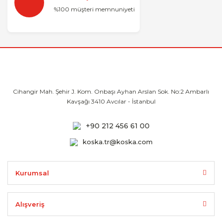
%100 müşteri memnuniyeti
Cihangir Mah. Şehir J. Kom. Onbaşı Ayhan
Arslan Sok. No:2 Ambarlı
Kavşağı 3410
Avcılar - İstanbul
+90 212 456 61 00
koska.tr@koska.com
Kurumsal
Alışveriş