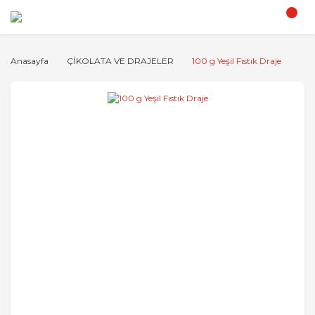
Anasayfa
ÇİKOLATA VE DRAJELER
100 g Yeşil Fıstık Draje